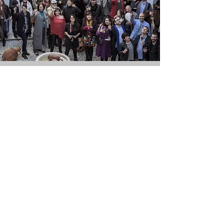
Equipo
En la transformadora contamos
con un equipo de más de 35
profesionales especializados en
el sector cultural, cada uno de
ellos investiga su departamento
para detectar y solucionar las
necesidades del mercado en su
sector.