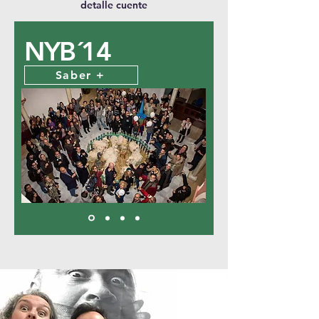
detalle cuente
NYB´14
Saber +