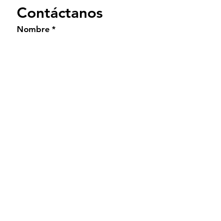
Contáctanos
Nombre
*
Teléfono
Email
*
Mensaje
Enviar