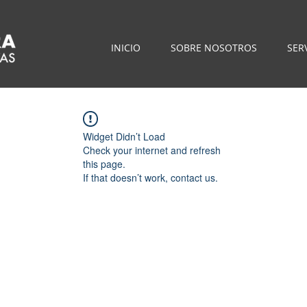
INICIO
SOBRE NOSOTROS
SER
Widget Didn’t Load
Check your internet and refresh
this page.
If that doesn’t work, contact us.