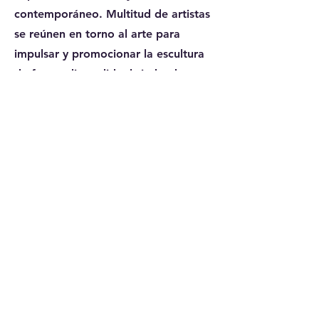
contemporáneo. Multitud de artistas
se reúnen en torno al arte para
impulsar y promocionar la escultura
de forma distendida, brindando
simultáneamente en más de 300
países.
Saber +